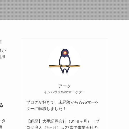
！
談か
利用
。
アーク
インハウスWebマーケター
ブログが好きで、未経験からWebマーケ
る
ターに転職しました！
ケタ
【経歴】大手証券会社（3年8ヶ月）→ブ
自
ログ浪人（9ヶ月）→27歳で事業会社の