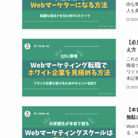
由な
人も多
202
【必
え方
これ
職場
ワイ
本記事
202
【本
無駄
We
る…