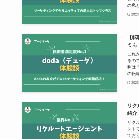
の私と
202
【転
ミも
これ
るので
判は
の転職
202
リク
紹介
リク
ント
てお