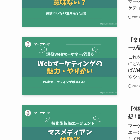
マー
ケティ
202
【楽
ーが
これ
にど
はW
ややり
202
【体
想！
マー
エー
して