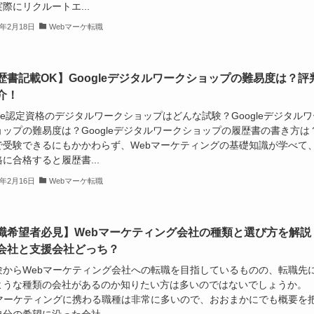
際にリクルートエ...
3年2月18日
Webマーケ転職
歴書記載OK】Googleデジタルワークショップの難易度は？評
介！
gle認定資格のデジタルワークショップはどんな試験？Googleデジタルワ
ョップの難易度は？Googleデジタルワークショップの履歴書の書き方は
で受験できるにもかかわらず、Webマーケティングの基礎知識が学べて
に合格すると履歴書...
3年2月16日
Webマーケ転職
職希望者必見】Webマーケティング会社の種類と選び方を解説
会社と支援会社どっち？
験からWebマーケティング会社への転職を目指しているものの、転職先
ような種類の会社があるのか知りたい方は多いのではないでしょうか。
bマーケティングに携わる職種は非常に多いので、おおまかにでも概要を