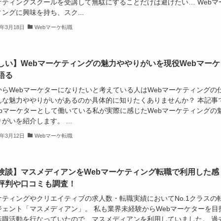
ケティングスクールを受講して無駄にすることだけは避けたい… Webマ
ングに興味を持ち、スク...
3年3月18日
Webマーケ転職
しい】Webマーケティングの魅力ややりがいを現役Webマーケ
語る
からWebマーケターになりたいと考えている人はWebマーケティングの
んな魅力ややりがいがあるのか具体的に知りたくありませんか？ 本記事
ebマーケターとして働いている私が実際に感じたWebマーケティングの
がいを紹介します。 ...
3年3月12日
Webマーケ転職
験談】マスメディアンをWebマーケティング転職で利用した感
評判や口コミも調査！
ケティングやクリエイティブの求人数・転職実績においてNo.1クラスの
ジェント「マスメディアン」。 私も業界未経験からWebマーケターを目
転職活動を行なっていたので、マスメディアンを利用していました。 過