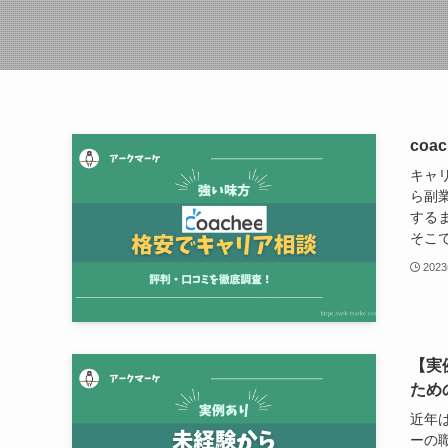
co
キャリ
ら副
する
そこで
202
【実
ため
近年
ーの