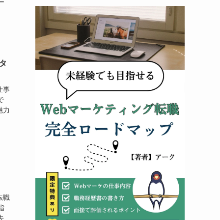
ー
タ
仕事
で
魅力
転職
指
去