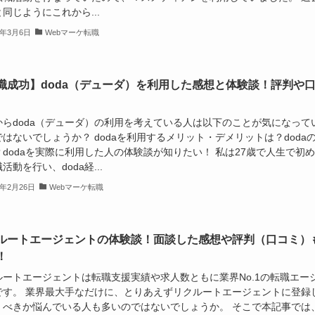
同じようにこれから...
3年3月6日
Webマーケ転職
職成功】doda（デューダ）を利用した感想と体験談！評判や
からdoda（デューダ）の利用を考えている人は以下のことが気になって
はないでしょうか？ dodaを利用するメリット・デメリットは？doda
？dodaを実際に利用した人の体験談が知りたい！ 私は27歳で人生で初
活動を行い、doda経...
3年2月26日
Webマーケ転職
ルートエージェントの体験談！面談した感想や評判（口コミ）
！
ルートエージェントは転職支援実績や求人数ともに業界No.1の転職エー
です。 業界最大手なだけに、とりあえずリクルートエージェントに登録
くべきか悩んでいる人も多いのではないでしょうか。 そこで本記事では