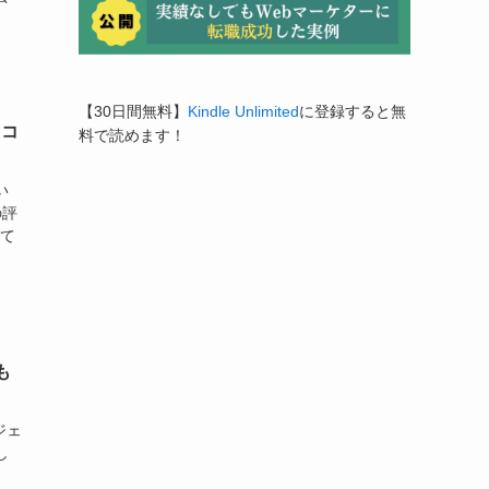
【30日間無料】
Kindle Unlimited
に登録すると無
口コ
料で読めます！
い
の評
めて
も
ジェ
し
、