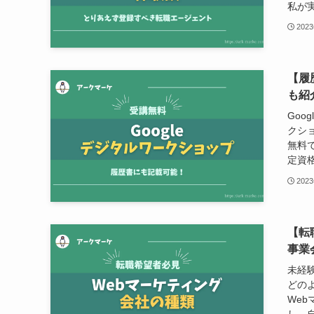
私が実
202
【履
も紹
Goo
クシ
無料
定資格
202
【転
事業
未経
どの
We