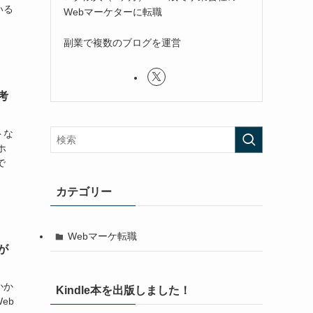
いる
Webマーケターに転職
副業で複数のブログを運営
考
トな
ホ
で
カテゴリー
Webマーケ転職
が
かか
Kindle本を出版しました！
eb